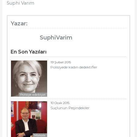
Suphi Varım
Yazar:
SuphiVarim
En Son Yazıları
19 Şubat 2015
Polisiyede kadın dedektifler
Polisiye edebiyat
10 Ocak 2015
Suçlunun Peşindekiler
Makale