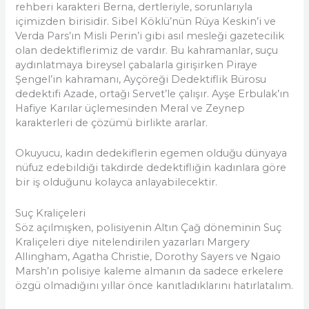
rehberi karakteri Berna, dertleriyle, sorunlarıyla
içimizden birisidir. Sibel Köklü’nün Rüya Keskin’i ve
Verda Pars’ın Misli Perin’i gibi asıl mesleği gazetecilik
olan dedektiflerimiz de vardır. Bu kahramanlar, suçu
aydınlatmaya bireysel çabalarla girişirken Piraye
Şengel’in kahramanı, Ayçöreği Dedektiflik Bürosu
dedektifi Azade, ortağı Servet’le çalışır. Ayşe Erbulak’ın
Hafiye Karılar üçlemesinden Meral ve Zeynep
karakterleri de çözümü birlikte ararlar.
Okuyucu, kadın dedekiflerin egemen olduğu dünyaya
nüfuz edebildiği takdirde dedektifliğin kadınlara göre
bir iş olduğunu kolayca anlayabilecektir.
Suç Kraliçeleri
Söz açılmışken, polisiyenin Altın Çağ döneminin Suç
Kraliçeleri diye nitelendirilen yazarları Margery
Allingham, Agatha Christie, Dorothy Sayers ve Ngaio
Marsh’ın polisiye kaleme almanın da sadece erkelere
özgü olmadığını yıllar önce kanıtladıklarını hatırlatalım.