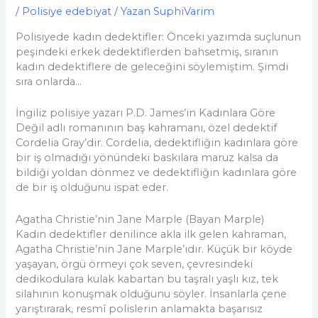
/
Polisiye edebiyat
/ Yazan
SuphiVarim
Polisiyede kadın dedektifler: Önceki yazımda suçlunun
peşindeki erkek dedektiflerden bahsetmiş, sıranın
kadın dedektiflere de geleceğini söylemiştim. Şimdi
sıra onlarda…
İngiliz polisiye yazarı P.D. James’in Kadınlara Göre
Değil adlı romanının baş kahramanı, özel dedektif
Cordelia Gray’dir. Cordelia, dedektifliğin kadınlara göre
bir iş olmadığı yönündeki baskılara maruz kalsa da
bildiği yoldan dönmez ve dedektifliğin kadınlara göre
de bir iş olduğunu ispat eder.
Agatha Christie’nin Jane Marple (Bayan Marple)
Kadın dedektifler denilince akla ilk gelen kahraman,
Agatha Christie’nin Jane Marple’ıdır. Küçük bir köyde
yaşayan, örgü örmeyi çok seven, çevresindeki
dedikodulara kulak kabartan bu taşralı yaşlı kız, tek
silahının konuşmak olduğunu söyler. İnsanlarla çene
yarıştırarak, resmî polislerin anlamakta başarısız