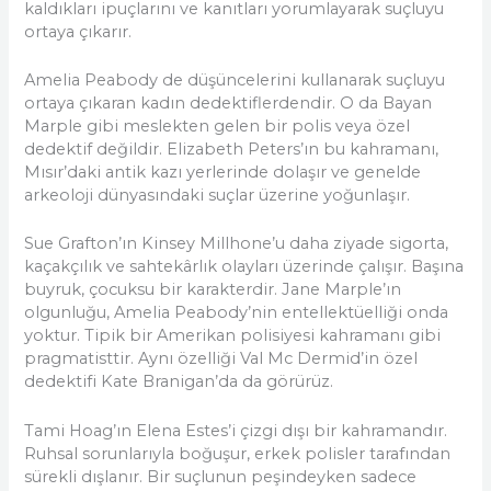
kaldıkları ipuçlarını ve kanıtları yorumlayarak suçluyu
ortaya çıkarır.
Amelia Peabody de düşüncelerini kullanarak suçluyu
ortaya çıkaran kadın dedektiflerdendir. O da Bayan
Marple gibi meslekten gelen bir polis veya özel
dedektif değildir. Elizabeth Peters’ın bu kahramanı,
Mısır’daki antik kazı yerlerinde dolaşır ve genelde
arkeoloji dünyasındaki suçlar üzerine yoğunlaşır.
Sue Grafton’ın Kinsey Millhone’u daha ziyade sigorta,
kaçakçılık ve sahtekârlık olayları üzerinde çalışır. Başına
buyruk, çocuksu bir karakterdir. Jane Marple’ın
olgunluğu, Amelia Peabody’nin entellektüelliği onda
yoktur. Tipik bir Amerikan polisiyesi kahramanı gibi
pragmatisttir. Aynı özelliği Val Mc Dermid’in özel
dedektifi Kate Branigan’da da görürüz.
Tami Hoag’ın Elena Estes’i çizgi dışı bir kahramandır.
Ruhsal sorunlarıyla boğuşur, erkek polisler tarafından
sürekli dışlanır. Bir suçlunun peşindeyken sadece