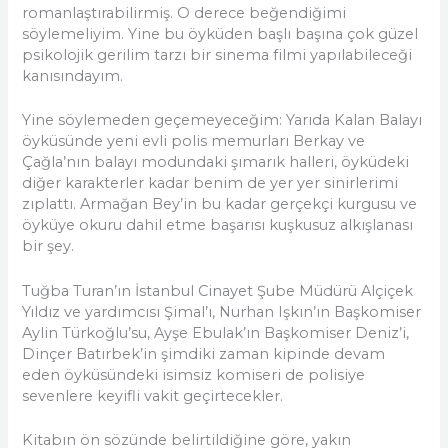
romanlaştırabilirmiş. O derece beğendiğimi
söylemeliyim. Yine bu öyküden başlı başına çok güzel
psikolojik gerilim tarzı bir sinema filmi yapılabileceği
kanısındayım.
Yine söylemeden geçemeyeceğim: Yarıda Kalan Balayı
öyküsünde yeni evli polis memurları Berkay ve
Çağla’nın balayı modundaki şımarık halleri, öyküdeki
diğer karakterler kadar benim de yer yer sinirlerimi
zıplattı. Armağan Bey’in bu kadar gerçekçi kurgusu ve
öyküye okuru dahil etme başarısı kuşkusuz alkışlanası
bir şey.
Tuğba Turan’ın İstanbul Cinayet Şube Müdürü Alçiçek
Yıldız ve yardımcısı Şimal’ı, Nurhan Işkın’ın Başkomiser
Aylin Türkoğlu’su, Ayşe Ebulak’ın Başkomiser Deniz’i,
Dinçer Batırbek’in şimdiki zaman kipinde devam
eden öyküsündeki isimsiz komiseri de polisiye
sevenlere keyifli vakit geçirtecekler.
Kitabın ön sözünde belirtildiğine göre, yakın