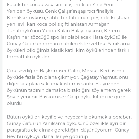
küçük bir çocuk vakasını araştırdıkları Yine Yeni
Yeniden öyküsü, Cenk Çalışır’ın şaşırtıcı finaliyle
Kimliksiz öyküsü, sahte bir tablonun peşinde koşturan
yeni evli karı koca polis çifti anlatan Armağan
Tunaboylu’nun Yarıda Kalan Balayı öyküsü, Kerem
Kaş’ın her sözcüğü spoiler olabilecek Hata öyküsü ile
Günay Gafur’un roman olabilecek lezzetteki Yanılsama
öyküleri bildiğimiz klasik katil kim öykülerinden farklı
formattaki öyküler.
Çok sevdiğim Başkomiser Galip, Meraklı Kedi isimli
öyküde fazla ön plana çıkmıyor. Çağatay Yaşmut, onu
diğer kitaplara saklamak istemiş sanki. Bu yüzden
öykünün tadının damakta bıraktığını söylemem gerek.
Şöyle yeni bir Başkomiser Galip öykü kitabı ne güzel
olurdu…
Bütün öyküleri keyifle ve heyecanla okumakla beraber,
Günay Gafur’un Yanılsama öyküsünü özellikle ayrı bir
paragrafta ele almak gerektiğini düşünüyorum. Günay
Bey bu öyküyü daha ileriye götürüp