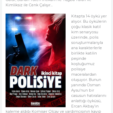
Kimliksiz ile Cenk Çalışır…
Kitapta 14 öykü yer
alıyor. Bu öykülerin
çoğu klasik katil
kim senaryosu
üzerinde, polis
soruşturmalarıyla
ana karakterlerle
birlikte katilin
peşinde
koştuğumuz
polisiye
maceralardan
oluşuyor. Bunun
yanında Osman
Aysu’nun bir
casusun hatıralarını
anlattığı öyküsü,
Ercan Akbay’ın
kaleme aldığı Komiser Olcay ve yardımcısının kayıp