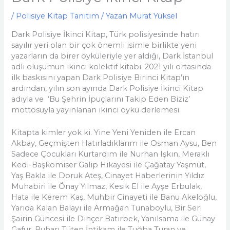
/
Polisiye Kitap Tanıtım
/ Yazan
Murat Yüksel
Dark Polisiye İkinci Kitap, Türk polisiyesinde hatırı
sayılır yeri olan bir çok önemli isimle birlikte yeni
yazarların da birer öyküleriyle yer aldığı, Dark İstanbul
adlı oluşumun ikinci kolektif kitabı. 2021 yılı ortasında
ilk baskısını yapan Dark Polisiye Birinci Kitap’ın
ardından, yılın son ayında Dark Polisiye İkinci Kitap
adıyla ve ‘Bu Şehrin İpuçlarını Takip Eden Biziz’
mottosuyla yayınlanan ikinci öykü derlemesi.
Kitapta kimler yok ki. Yine Yeni Yeniden ile Ercan
Akbay, Geçmişten Hatırladıklarım ile Osman Aysu, Ben
Sadece Çocukları Kurtardım ile Nurhan Işkın, Meraklı
Kedi-Başkomiser Galip Hikayesi ile Çağatay Yaşmut,
Yaş Bakla ile Doruk Ateş, Cinayet Haberlerinin Yıldız
Muhabiri ile Önay Yılmaz, Kesik El ile Ayşe Erbulak,
Hata ile Kerem Kaş, Muhbir Cinayeti ile Banu Akeloğlu,
Yarıda Kalan Balayı ile Armağan Tunaboylu, Bir Seri
Şairin Güncesi ile Dinçer Batırbek, Yanılsama ile Günay
Gafur, Buharı Tüten İntikam ile Tuğba Turan ve