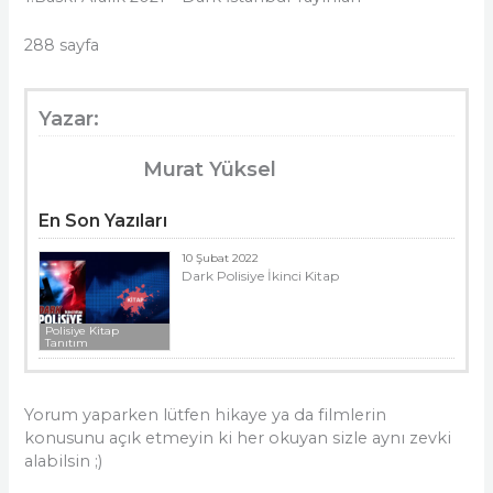
288 sayfa
Yazar:
Murat Yüksel
En Son Yazıları
10 Şubat 2022
Dark Polisiye İkinci Kitap
Polisiye Kitap
Tanıtım
Yorum yaparken lütfen hikaye ya da filmlerin
konusunu açık etmeyin ki her okuyan sizle aynı zevki
alabilsin ;)