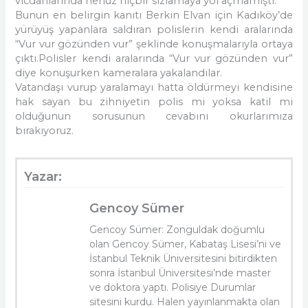
vicdanlarında henüz hiçbir sızlamaya yol açmamıştı.
Bunun en belirgin kanıtı Berkin Elvan için Kadıköy’de
yürüyüş yapanlara saldıran polislerin kendi aralarında
“Vur vur gözünden vur” şeklinde konuşmalarıyla ortaya
çıktı.Polisler kendi aralarında “Vur vur gözünden vur”
diye konuşurken kameralara yakalandılar.
Vatandaşı vurup yaralamayı hatta öldürmeyi kendisine
hak sayan bu zihniyetin polis mi yoksa katil mi
olduğunun sorusunun cevabını okurlarımıza
bırakıyoruz.
Yazar:
Gencoy Sümer
Gencoy Sümer: Zonguldak doğumlu
olan Gencoy Sümer, Kabataş Lisesi’ni ve
İstanbul Teknik Üniversitesini bitirdikten
sonra İstanbul Üniversitesi’nde master
ve doktora yaptı. Polisiye Durumlar
sitesini kurdu. Halen yayınlanmakta olan