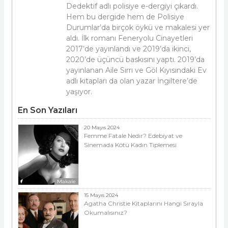
Dedektif adlı polisiye e-dergiyi çıkardı.
Hem bu dergide hem de Polisiye
Durumlar’da birçok öykü ve makalesi yer
aldı. İlk romanı Feneryolu Cinayetleri
2017’de yayınlandı ve 2019’da ikinci,
2020’de üçüncü baskısını yaptı. 2019’da
yayınlanan Aile Sırrı ve Göl Kıyısındaki Ev
adlı kitapları da olan yazar İngiltere’de
yaşıyor.
En Son Yazıları
20 Mayıs 2024
Femme Fatale Nedir? Edebiyat ve
Sinemada Kötü Kadın Tiplemesi
Makale
15 Mayıs 2024
Agatha Christie Kitaplarını Hangi Sırayla
Okumalısınız?