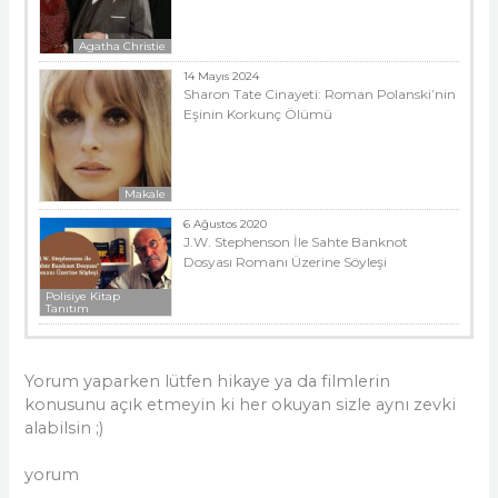
Agatha Christie
14 Mayıs 2024
Sharon Tate Cinayeti: Roman Polanski’nin
Eşinin Korkunç Ölümü
Makale
6 Ağustos 2020
J.W. Stephenson İle Sahte Banknot
Dosyası Romanı Üzerine Söyleşi
Polisiye Kitap
Tanıtım
Yorum yaparken lütfen hikaye ya da filmlerin
konusunu açık etmeyin ki her okuyan sizle aynı zevki
alabilsin ;)
yorum