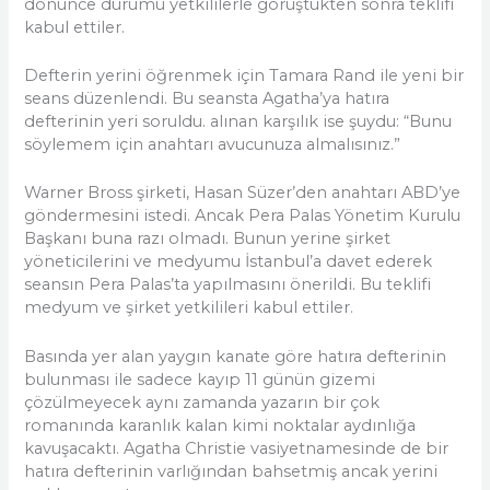
dönünce durumu yetkililerle görüştükten sonra teklifi
kabul ettiler.
Defterin yerini öğrenmek için Tamara Rand ile yeni bir
seans düzenlendi. Bu seansta Agatha’ya hatıra
defterinin yeri soruldu. alınan karşılık ise şuydu: “Bunu
söylemem için anahtarı avucunuza almalısınız.”
Warner Bross şirketi, Hasan Süzer’den anahtarı ABD’ye
göndermesini istedi. Ancak Pera Palas Yönetim Kurulu
Başkanı buna razı olmadı. Bunun yerine şirket
yöneticilerini ve medyumu İstanbul’a davet ederek
seansın Pera Palas’ta yapılmasını önerildi. Bu teklifi
medyum ve şirket yetkilileri kabul ettiler.
Basında yer alan yaygın kanate göre hatıra defterinin
bulunması ile sadece kayıp 11 günün gizemi
çözülmeyecek aynı zamanda yazarın bir çok
romanında karanlık kalan kimi noktalar aydınlığa
kavuşacaktı. Agatha Christie vasiyetnamesinde de bir
hatıra defterinin varlığından bahsetmiş ancak yerini