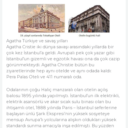
Agatha Türkiye ve savaş yılları
Agatha Cristie iki dünya savaşı arasındaki yıllarda bir
çok kez İstanbul’a geldi. Avrupalı pek çok yazar gibi
İstanbul’un gizemli ve egzotik havası ona da çok cazip
görünmekteydi. Agatha Christie bütün bu
ziyaretlerinde hep aynı otelde ve aynı odada kaldı:
Pera Palas Oteli ve 411 numaralı oda.
Odalarının çoğu Haliç manzaralı olan otelin açılış
balosu 1895 yılında yapılmıştı. İstanbul’un ilk elektrikli,
elektrik asansörlü ve akar sıcak sulu binası olan bu
ihtişamlı otel, 1888 yılında Paris – İstanbul seferlerine
başlayan ünlü Şark Ekspresi’nin yüksek sosyeteye
mensup Avrupa’lı yolcularına alışkın oldukları yüksek
standardı sunma amacıyla inşa edilmişti. Bu yüzden