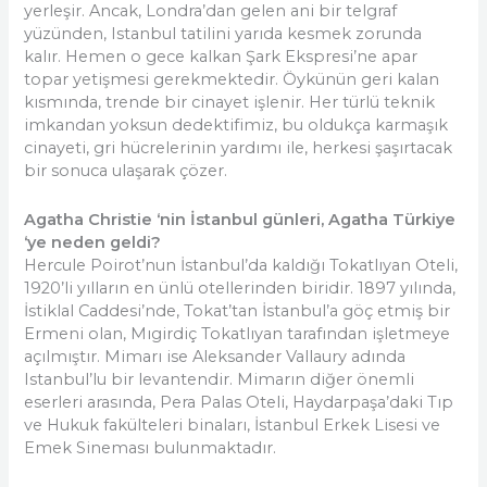
yerleşir. Ancak, Londra’dan gelen ani bir telgraf
yüzünden, Istanbul tatilini yarıda kesmek zorunda
kalır. Hemen o gece kalkan Şark Ekspresi’ne apar
topar yetişmesi gerekmektedir. Öykünün geri kalan
kısmında, trende bir cinayet işlenir. Her türlü teknik
imkandan yoksun dedektifimiz, bu oldukça karmaşık
cinayeti, gri hücrelerinin yardımı ile, herkesi şaşırtacak
bir sonuca ulaşarak çözer.
Agatha Christie ‘nin İstanbul günleri, Agatha Türkiye
‘ye neden geldi?
Hercule Poirot’nun İstanbul’da kaldığı Tokatlıyan Oteli,
1920’li yılların en ünlü otellerinden biridir. 1897 yılında,
İstiklal Caddesi’nde, Tokat’tan İstanbul’a göç etmiş bir
Ermeni olan, Mıgirdiç Tokatlıyan tarafından işletmeye
açılmıştır. Mimarı ise Aleksander Vallaury adında
Istanbul’lu bir levantendir. Mimarın diğer önemli
eserleri arasında, Pera Palas Oteli, Haydarpaşa’daki Tıp
ve Hukuk fakülteleri binaları, İstanbul Erkek Lisesi ve
Emek Sineması bulunmaktadır.