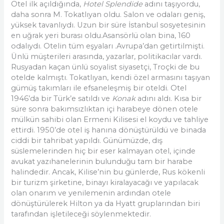
Otel ilk açıldığında,
Hotel Splendide
adını taşıyordu,
daha sonra M. Tokatlıyan oldu. Salon ve odaları geniş,
yüksek tavanlıydı. Uzun bir süre İstanbul sosyetesinin
en uğrak yeri burası oldu.Asansörlü olan bina, 160
odalıydı. Otelin tüm eşyaları .Avrupa’dan getirtilmişti.
Ünlü müşterileri arasında, yazarlar, politikacılar vardı.
Rusyadan kaçan ünlü soyalist siyasetçi, Troçki de bu
otelde kalmıştı. Tokatlıyan, kendi özel armasını taşıyan
gümüş takımları ile efsaneleşmiş bir oteldi. Otel
1946’da bir Türk’e satıldı ve
Konak
adını aldı. Kısa bir
süre sonra bakımsızlıktan içi harabeye dönen otele
mülkün sahibi olan Ermeni Kilisesi el koydu ve tahliye
ettirdi. 1950’de otel iş hanına dönüştürüldü ve binada
ciddi bir tahribat yapıldı. Günümüzde, dış
süslemelerinden hiç bir eser kalmayan otel, içinde
avukat yazıhanelerinin bulunduğu tam bir harabe
halindedir. Ancak, Kilise’nin bu günlerde, Rus kökenli
bir turizm şirketine, binayı kiralayacağı ve yapılacak
olan onarım ve yenilemenin ardından otele
dönüştürülerek Hilton ya da Hyatt gruplarından biri
tarafından işletileceği söylenmektedir.