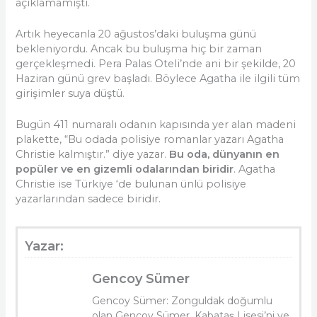
açıklamamıştı.
Artık heyecanla 20 ağustos’daki buluşma günü
bekleniyordu. Ancak bu buluşma hiç bir zaman
gerçekleşmedi. Pera Palas Oteli’nde ani bir şekilde, 20
Haziran günü grev başladı. Böylece Agatha ile ilgili tüm
girişimler suya düştü.
Bugün 411 numaralı odanın kapısında yer alan madeni
plakette, “Bu odada polisiye romanlar yazarı Agatha
Christie kalmıştır.” diye yazar.
Bu oda, dünyanın en
popüler ve en gizemli odalarından biridir
. Agatha
Christie ise Türkiye ‘de bulunan ünlü polisiye
yazarlarından sadece biridir.
Yazar:
Gencoy Sümer
Gencoy Sümer: Zonguldak doğumlu
olan Gencoy Sümer, Kabataş Lisesi’ni ve