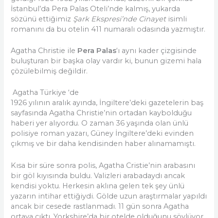
İstanbul’da Pera Palas Oteli’nde kalmış, yukarda
sözünü ettiğimiz
Şark Ekspresi’nde Cinayet
isimli
romanını da bu otelin 411 numaralı odasında yazmıştır.
Agatha Christie ile
Pera Palas
‘ı aynı kader çizgisinde
buluşturan bir başka olay vardır ki, bunun gizemi hala
çözülebilmiş değildir.
Agatha Türkiye ‘de
1926 yılının aralık ayında, İngiltere’deki gazetelerin baş
sayfasında Agatha Christie’nin ortadan kaybolduğu
haberi yer alıyordu. O zaman 36 yaşında olan ünlü
polisiye roman yazarı, Güney İngiltere’deki evinden
çıkmış ve bir daha kendisinden haber alınamamıştı.
Kısa bir süre sonra polis, Agatha Cristie’nin arabasını
bir göl kıyısında buldu. Valizleri arabadaydı ancak
kendisi yoktu. Herkesin aklına gelen tek şey ünlü
yazarın intihar ettiğiydi. Gölde uzun araştırmalar yapıldı
ancak bir cesede rastlanmadı. 11 gün sonra Agatha
ortaya çıktı. Yorkshire’da bir otelde olduğunu söylüyor