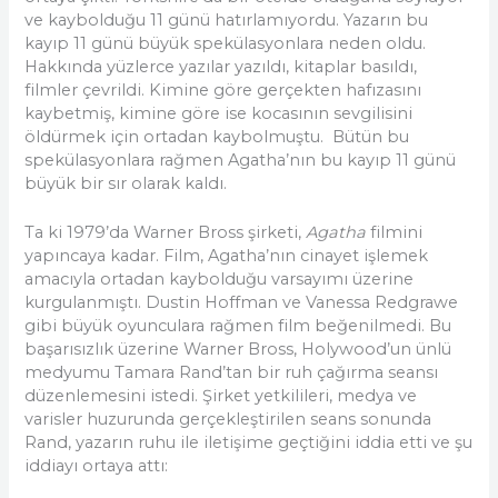
ve kaybolduğu 11 günü hatırlamıyordu. Yazarın bu
kayıp 11 günü büyük spekülasyonlara neden oldu.
Hakkında yüzlerce yazılar yazıldı, kitaplar basıldı,
filmler çevrildi. Kimine göre gerçekten hafızasını
kaybetmiş, kimine göre ise kocasının sevgilisini
öldürmek için ortadan kaybolmuştu. Bütün bu
spekülasyonlara rağmen Agatha’nın bu kayıp 11 günü
büyük bir sır olarak kaldı.
Ta ki 1979’da Warner Bross şirketi,
Agatha
filmini
yapıncaya kadar. Film, Agatha’nın cinayet işlemek
amacıyla ortadan kaybolduğu varsayımı üzerine
kurgulanmıştı. Dustin Hoffman ve Vanessa Redgrawe
gibi büyük oyunculara rağmen film beğenilmedi. Bu
başarısızlık üzerine Warner Bross, Holywood’un ünlü
medyumu Tamara Rand’tan bir ruh çağırma seansı
düzenlemesini istedi. Şirket yetkilileri, medya ve
varisler huzurunda gerçekleştirilen seans sonunda
Rand, yazarın ruhu ile iletişime geçtiğini iddia etti ve şu
iddiayı ortaya attı: