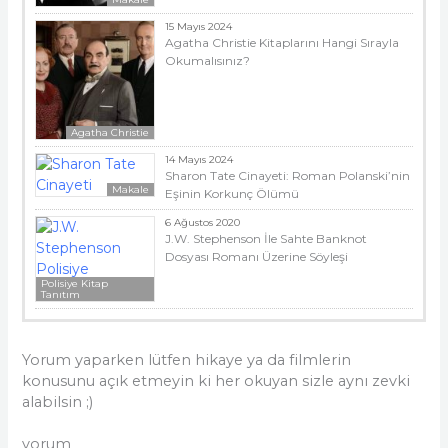
15 Mayıs 2024
Agatha Christie Kitaplarını Hangi Sırayla
Okumalısınız?
Agatha Christie
14 Mayıs 2024
Sharon Tate Cinayeti: Roman Polanski’nin
Makale
Eşinin Korkunç Ölümü
6 Ağustos 2020
J.W. Stephenson İle Sahte Banknot
Dosyası Romanı Üzerine Söyleşi
Polisiye Kitap
Tanıtım
Yorum yaparken lütfen hikaye ya da filmlerin
konusunu açık etmeyin ki her okuyan sizle aynı zevki
alabilsin ;)
yorum