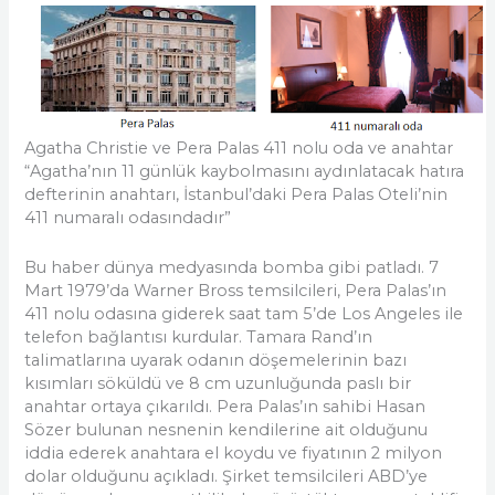
Agatha Christie ve Pera Palas 411 nolu oda ve anahtar
“Agatha’nın 11 günlük kaybolmasını aydınlatacak hatıra
defterinin anahtarı, İstanbul’daki Pera Palas Oteli’nin
411 numaralı odasındadır”
Bu haber dünya medyasında bomba gibi patladı. 7
Mart 1979’da Warner Bross temsilcileri, Pera Palas’ın
411 nolu odasına giderek saat tam 5’de Los Angeles ile
telefon bağlantısı kurdular. Tamara Rand’ın
talimatlarına uyarak odanın döşemelerinin bazı
kısımları söküldü ve 8 cm uzunluğunda paslı bir
anahtar ortaya çıkarıldı. Pera Palas’ın sahibi Hasan
Sözer bulunan nesnenin kendilerine ait olduğunu
iddia ederek anahtara el koydu ve fiyatının 2 milyon
dolar olduğunu açıkladı. Şirket temsilcileri ABD’ye