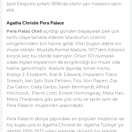
Şark Ekspresi şirketi 1896’da otelin yarı hissesini satın
aldı.
Agatha Christie Pera Palace
Pera Palas Oteli
açıldığı günden başlayarak pek çok
tarihi olaya tanıklık ederek İstanbul’un önemli
simgelerinden biri haline geldi. Otel bugün adete bir
müze oteldir. Mustafa Kemal Atatürk, 1917’den itibaren
birçok kez bu otelde kalmıştır. Onun 101 numaralı
odası kişisel esyalarının da sergilendiği bir müze oda
haline getirilmiştir. Atatürk dışında, İsmet İnönü,
Kraliçe 2. Elizabeth, Kral 8. Edward, İmparator Franz
Joseph, İran Şahı Rıza Pehlevi, Tito, Von Papen, Zsa
Zsa Gabor, Grata Garbo, Sarah Bernhardt, Alfred
Hitchcock, Pierre Lotti, Ernest Hemingway, Mata Hari,
Mikis Thedorakis gibi pek çok ünlü ve tarihi isim de
Pera Palas’ın müşterileri arasındadır.
Pera Palas’ın dünya çapındaki en popüler müşterisi ise
hiç kuşku yok ki Agatha Christie’dir. Agatha Türkiye ‘ye
geldiği 1926-1932 yılları arasında, düzenli bir şekilde