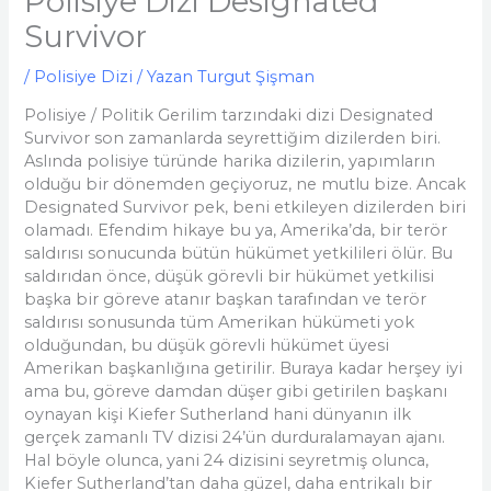
Polisiye Dizi Designated
Survivor
/
Polisiye Dizi
/ Yazan
Turgut Şişman
Polisiye / Politik Gerilim tarzındaki dizi Designated
Survivor son zamanlarda seyrettiğim dizilerden biri.
Aslında polisiye türünde harika dizilerin, yapımların
olduğu bir dönemden geçiyoruz, ne mutlu bize. Ancak
Designated Survivor pek, beni etkileyen dizilerden biri
olamadı. Efendim hikaye bu ya, Amerika’da, bir terör
saldırısı sonucunda bütün hükümet yetkilileri ölür. Bu
saldırıdan önce, düşük görevli bir hükümet yetkilisi
başka bir göreve atanır başkan tarafından ve terör
saldırısı sonusunda tüm Amerikan hükümeti yok
olduğundan, bu düşük görevli hükümet üyesi
Amerikan başkanlığına getirilir. Buraya kadar herşey iyi
ama bu, göreve damdan düşer gibi getirilen başkanı
oynayan kişi Kiefer Sutherland hani dünyanın ilk
gerçek zamanlı TV dizisi 24’ün durduralamayan ajanı.
Hal böyle olunca, yani 24 dizisini seyretmiş olunca,
Kiefer Sutherland’tan daha güzel, daha entrikalı bir