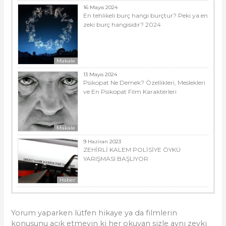
16 Mayıs 2024
En tehlikeli burç hangi burçtur? Peki ya en
zeki burç hangisidir? 2024
Makale
13 Mayıs 2024
Psikopat Ne Demek? Özellikleri, Meslekleri
ve En Psikopat Film Karakterleri
Makale
9 Haziran 2023
ZEHİRLİ KALEM POLİSİYE ÖYKÜ
YARIŞMASI BAŞLIYOR
Haber
Yorum yaparken lütfen hikaye ya da filmlerin
konusunu açık etmeyin ki her okuyan sizle aynı zevki