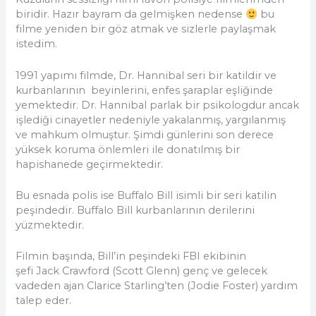
biridir. Hazır bayram da gelmişken nedense
bu
filme yeniden bir göz atmak ve sizlerle paylaşmak
istedim.
1991 yapımı filmde, Dr. Hannibal seri bir katildir ve
kurbanlarının beyinlerini, enfes şaraplar eşliğinde
yemektedir. Dr. Hannibal parlak bir psikologdur ancak
işlediği cinayetler nedeniyle yakalanmış, yargılanmış
ve mahkum olmuştur. Şimdi günlerini son derece
yüksek koruma önlemleri ile donatılmış bir
hapishanede geçirmektedir.
Bu esnada polis ise Buffalo Bill isimli bir seri katilin
peşindedir. Buffalo Bill kurbanlarının derilerini
yüzmektedir.
Filmin başında, Bill’in peşindeki FBI ekibinin
şefi Jack Crawford (Scott Glenn) genç ve gelecek
vadeden ajan Clarice Starling’ten (Jodie Foster) yardım
talep eder.