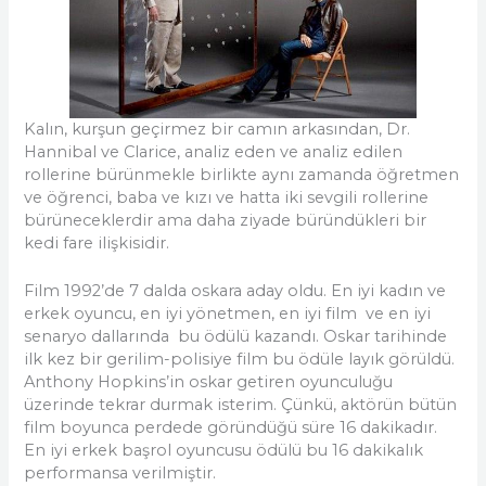
Kalın, kurşun geçirmez bir camın arkasından, Dr.
Hannibal ve Clarice, analiz eden ve analiz edilen
rollerine bürünmekle birlikte aynı zamanda öğretmen
ve öğrenci, baba ve kızı ve hatta iki sevgili rollerine
bürüneceklerdir ama daha ziyade büründükleri bir
kedi fare ilişkisidir.
Film 1992’de 7 dalda oskara aday oldu. En iyi kadın ve
erkek oyuncu, en iyi yönetmen, en iyi film ve en iyi
senaryo dallarında bu ödülü kazandı. Oskar tarihinde
ilk kez bir gerilim-polisiye film bu ödüle layık görüldü.
Anthony Hopkins’in oskar getiren oyunculuğu
üzerinde tekrar durmak isterim. Çünkü, aktörün bütün
film boyunca perdede göründüğü süre 16 dakikadır.
En iyi erkek başrol oyuncusu ödülü bu 16 dakikalık
performansa verilmiştir.