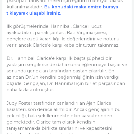
psikopatı tanıyabilmeleri için eğitim materyali olarak
kullanılmaktadır.
Bu konudaki makalemize buraya
tıklayarak ulaşabilirsiniz.
İlk görüşmelerinde, Hannibal, Clarice’i, ucuz
ayakkabıları, pahalı çantası, Batı Virginia şivesi,
gençlere özgü kararlılığı ile değerlendirir ve notunu
verir; ancak Clarice’e karşı kaba bir tutum takınmaz.
Dr. Hannibal, Clarice’e karşı ilk başta şüpheci bir
yaklaşım sergilerse de daha sonra eğlenmeye başlar ve
sonunda genç ajan tarafından baştan çıkartılır. En
azından Dr.’un kendini beğenmişliğinin izin verdiği
ölçüde. Genç ajan, Dr. Hannibal için bir et parçasından
daha fazlası olmuştur.
Judy Foster tarafından canlandırılan Ajan Clarice
karakteri, son derece alımlıdır. Ancak genç ajanın bu
çekiciliği, hala şekillenmekte olan karakterinden
gelmektedir. Clarice tam olarak kendisini
tanıyamamakla birlikte sınırlarını ve kapasitesini