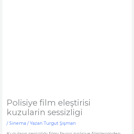
Polisiye film eleştirisi
kuzularin sessizligi
/
Sinema
/ Yazan
Turgut Şişman
Kuzuların sessizliği filmi favori polisiye filmlerimden