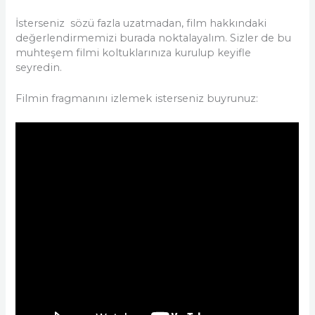
İsterseniz sözü fazla uzatmadan, film hakkındaki
değerlendirmemizi burada noktalayalım. Sizler de bu
muhteşem filmi koltuklarınıza kurulup keyifle
seyredin.
Filmin fragmanını izlemek isterseniz buyrunuz: