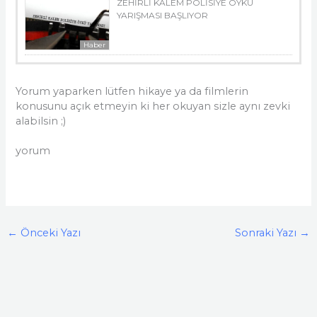
ZEHİRLİ KALEM POLİSİYE ÖYKÜ
YARIŞMASI BAŞLIYOR
Haber
Yorum yaparken lütfen hikaye ya da filmlerin
konusunu açık etmeyin ki her okuyan sizle aynı zevki
alabilsin ;)
yorum
←
Önceki Yazı
Sonraki Yazı
→