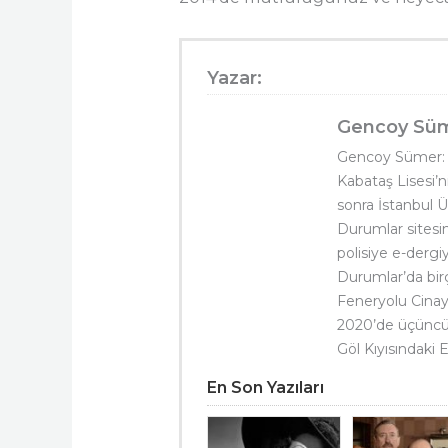
Yazar:
Gencoy Sü
Gencoy Sümer:
Kabataş Lisesi’ni
sonra İstanbul Ü
Durumlar sitesi
polisiye e-dergi
Durumlar’da birç
Feneryolu Cinaye
2020’de üçüncü b
Göl Kıyısındaki E
En Son Yazıları