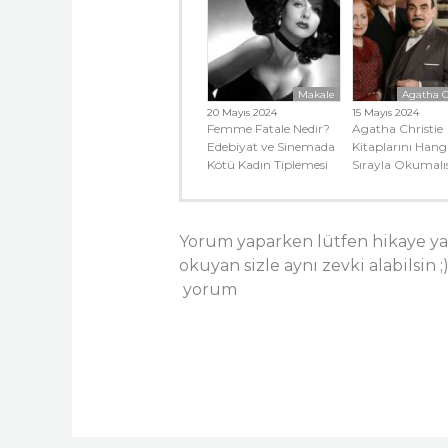
Makale
Agatha C
20 Mayıs 2024
15 Mayıs 2024
Femme Fatale Nedir?
Agatha Christie
Edebiyat ve Sinemada
Kitaplarını Hang
Kötü Kadın Tiplemesi
Sırayla Okumalı
Yorum yaparken lütfen hikaye ya
okuyan sizle aynı zevki alabilsin ;
yorum