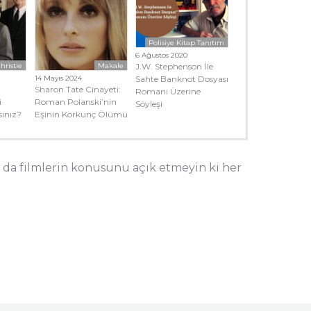
Polisiye Kitap Tanıtım
6 Ağustos 2020
J.W. Stephenson İle
hristie
Makale
Sahte Banknot Dosyası
14 Mayıs 2024
Sharon Tate Cinayeti:
Romanı Üzerine
i
Roman Polanski’nin
Söyleşi
sınız?
Eşinin Korkunç Ölümü
 da filmlerin konusunu açık etmeyin ki her
)