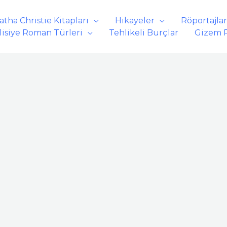
atha Christie Kitapları
Hikayeler
Röportajlar
lisiye Roman Türleri
Tehlikeli Burçlar
Gizem 