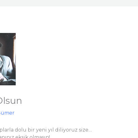
 Olsun
Sümer
larla dolu bir yeni yıl diliyoruz size…
ınız eksik olmasın!