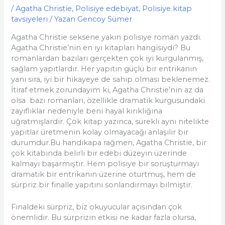
/
Agatha Christie
,
Polisiye edebiyat
,
Polisiye kitap
tavsiyeleri
/ Yazan
Gencoy Sümer
Agatha Christie seksene yakın polisiye roman yazdı.
Agatha Christie’nin en iyi kitapları hangisiydi? Bu
romanlardan bazıları gerçekten çok iyi kurgulanmış,
sağlam yapıtlardır. Her yapıtın güçlü bir entrikanın
yanı sıra, iyi bir hikayeye de sahip olması beklenemez.
İtiraf etmek zorundayım ki, Agatha Christie’nin az da
olsa bazı romanları, özellikle dramatik kurgusundaki
zayıflıklar nedeniyle beni hayal kırıklığına
uğratmışlardır. Çok kitap yazınca, sürekli aynı nitelikte
yapıtlar üretmenin kolay olmayacağı anlaşılır bir
durumdur.Bu handikapa rağmen, Agatha Christie, bir
çok kitabında belirli bir edebi düzeyin üzerinde
kalmayı başarmıştır. Hem polisiye bir soruşturmayı
dramatik bir entrikanın üzerine oturtmuş, hem de
sürpriz bir finalle yapıtını sonlandırmayı bilmiştir.
Finaldeki sürpriz, biz okuyucular açısından çok
önemlidir. Bu sürprizin etkisi ne kadar fazla olursa,