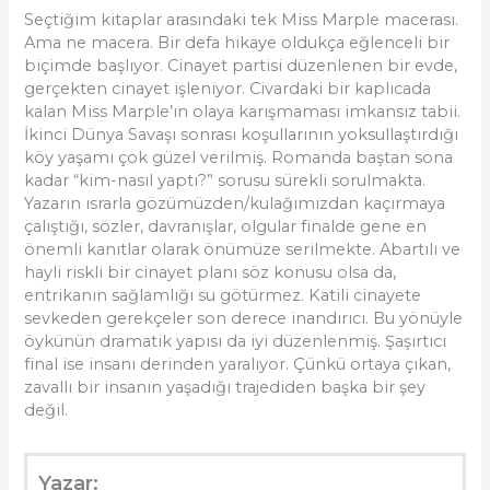
Seçtiğim kitaplar arasındaki tek Miss Marple macerası.
Ama ne macera. Bir defa hikaye oldukça eğlenceli bir
biçimde başlıyor. Cinayet partisi düzenlenen bir evde,
gerçekten cinayet işleniyor. Civardaki bir kaplıcada
kalan Miss Marple’ın olaya karışmaması imkansız tabii.
İkinci Dünya Savaşı sonrası koşullarının yoksullaştırdığı
köy yaşamı çok güzel verilmiş. Romanda baştan sona
kadar “kim-nasıl yaptı?” sorusu sürekli sorulmakta.
Yazarın ısrarla gözümüzden/kulağımızdan kaçırmaya
çalıştığı, sözler, davranışlar, olgular finalde gene en
önemli kanıtlar olarak önümüze serilmekte. Abartılı ve
hayli riskli bir cinayet planı söz konusu olsa da,
entrikanın sağlamlığı su götürmez. Katili cinayete
sevkeden gerekçeler son derece inandırıcı. Bu yönüyle
öykünün dramatik yapısı da iyi düzenlenmiş. Şaşırtıcı
final ise insanı derinden yaralıyor. Çünkü ortaya çıkan,
zavallı bir insanın yaşadığı trajediden başka bir şey
değil.
Yazar: