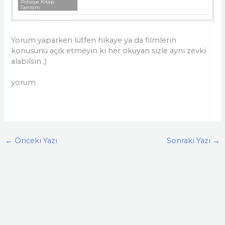
Polisiye Kitap
Tanıtım
Yorum yaparken lütfen hikaye ya da filmlerin
konusunu açık etmeyin ki her okuyan sizle aynı zevki
alabilsin ;)
yorum
←
Önceki Yazı
Sonraki Yazı
→