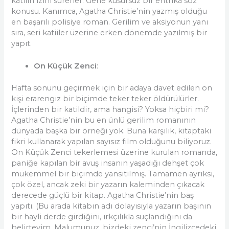
katilin izini sürerler. Gene kusursuz bir entrika söz
konusu. Kanımca, Agatha Christie’nin yazmış olduğu
en başarılı polisiye roman. Gerilim ve aksiyonun yanı
sıra, seri katiiler üzerine erken dönemde yazılmış bir
yapıt.
On Küçük Zenci
:
Hafta sonunu geçirmek için bir adaya davet edilen on
kişi erarengiz bir biçimde teker teker öldürülürler.
İçlerinden bir katildir, ama hangisi? Yoksa hiçbiri mi?
Agatha Christie’nin bu en ünlü gerilim romanının
dünyada başka bir örneği yok. Buna karşılık, kitaptaki
fikri kullanarak yapılan sayısız film olduğunu biliyoruz.
On Küçük Zenci tekerlemesi üzerine kurulan romanda,
paniğe kapılan bir avuş insanın yaşadığı dehşet çok
mükemmel bir biçimde yansıtılmış. Tamamen ayrıksı,
çok özel, ancak zeki bir yazarın kaleminden çıkacak
derecede güçlü bir kitap. Agatha Christie’nin baş
yapıtı. (Bu arada kitabın adı dolayısıyla yazarın başının
bir hayli derde girdiğini, ırkçılıkla suçlandığını da
belirteyim. Malumunuz, bizdeki zenci’nin İngilizcedeki