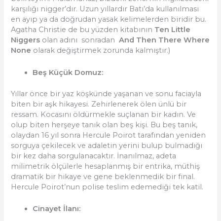
karşılığı nigger’dır. Uzun yıllardır Batı’da kullanılması
en ayıp ya da doğrudan yasak kelimelerden biridir bu.
Agatha Christie de bu yüzden kitabının
Ten Little
Niggers
olan
adını sonradan
And Then There Where
None
olarak değiştirmek zorunda kalmıştır.)
Beş Küçük Domuz:
Yıllar önce bir yaz köşkünde yaşanan ve sonu faciayla
biten bir aşk hikayesi. Zehirlenerek ölen ünlü bir
ressam. Kocasını öldürmekle suçlanan bir kadın. Ve
olup biten herşeye tanık olan beş kişi. Bu beş tanık,
olaydan 16 yıl sonra Hercule Poirot tarafından yeniden
sorguya çekilecek ve adaletin yerini bulup bulmadığı
bir kez daha sorgulanacaktır. İnanılmaz, adeta
milimetrik ölçülerle hesaplanmış bir entrika, müthiş
dramatik bir hikaye ve gene beklenmedik bir final.
Hercule Poirot’nun polise teslim edemediği tek katil.
Cinayet İlanı: