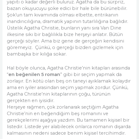
yapıtı o kadar değerli buluruz. Agatha da bu sürpriz,
bazan okuyucuyu şoke edici bir hale bile bürünebilir.
Şok’un tam kıvamında olması elbette, entrikanın
inandırıcılığına, dramatik yapının tutarlılığına bağlıdır.
Üstelik Agatha Christie, bunların yanı sıra Van Dine
ilkesine sıkı bir bağlılıkla bize herşeyi anlatır. Bütün
gerçeği söyler. Ama biz gene de gerçeğin kendisini
göremeyiz. Çünkü, o gerçeği bizden gizlemek için
bambaşka bir kılığa sokar.
Hal böyle olunca, Agatha Christie’nin kitapları arasında
“
en beğenilen 5 roman
” gibi bir seçim yapmak da
zorlaşır. En kötü olan beş on taneyi ayıklamak kolaydır
ama en iyiler arasindan seçim yapmak zordur. Çünkü,
Agatha Christie’nin kitaplarının çoğu, türünün
gerçekten en iyisidir.
Herşeye rağmen, çok zorlanarak seçtiğim Agatha
Christie’nin en beğendiğim beş romanını ve
gerekçelerimi aşağıya yazdım. Bu tamamen kişisel bir
listedir. Listede yer alabilecek onlarca romanın dışarda
kalmasının nedeni sadece benim kişisel tercihimdir.