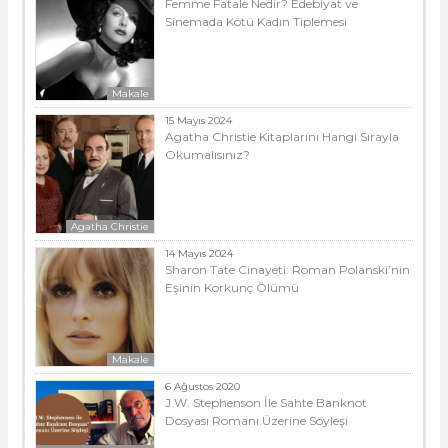
Femme Fatale Nedir? Edebiyat ve
Sinemada Kötü Kadın Tiplemesi
Makale
15 Mayıs 2024
Agatha Christie Kitaplarını Hangi Sırayla
Okumalısınız?
Agatha Christie
14 Mayıs 2024
Sharon Tate Cinayeti: Roman Polanski’nin
Eşinin Korkunç Ölümü
Makale
6 Ağustos 2020
J.W. Stephenson İle Sahte Banknot
Dosyası Romanı Üzerine Söyleşi