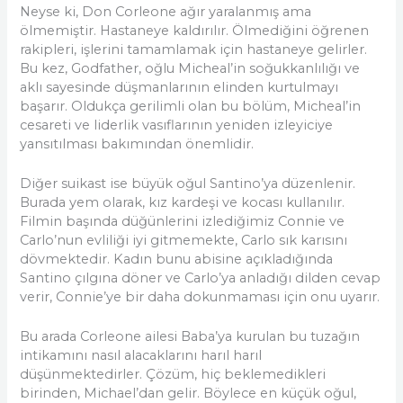
Neyse ki, Don Corleone ağır yaralanmış ama
ölmemiştir. Hastaneye kaldırılır. Ölmediğini öğrenen
rakipleri, işlerini tamamlamak için hastaneye gelirler.
Bu kez, Godfather, oğlu Micheal’in soğukkanlılığı ve
aklı sayesinde düşmanlarının elinden kurtulmayı
başarır. Oldukça gerilimli olan bu bölüm, Micheal’in
cesareti ve liderlik vasıflarının yeniden izleyiciye
yansıtılması bakımından önemlidir.
Diğer suikast ise büyük oğul Santino’ya düzenlenir.
Burada yem olarak, kız kardeşi ve kocası kullanılır.
Filmin başında düğünlerini izlediğimiz Connie ve
Carlo’nun evliliği iyi gitmemekte, Carlo sık karısını
dövmektedir. Kadın bunu abisine açıkladığında
Santino çılgına döner ve Carlo’ya anladığı dilden cevap
verir, Connie’ye bir daha dokunmaması için onu uyarır.
Bu arada Corleone ailesi Baba’ya kurulan bu tuzağın
intikamını nasıl alacaklarını harıl harıl
düşünmektedirler. Çözüm, hiç beklemedikleri
birinden, Michael’dan gelir. Böylece en küçük oğul,