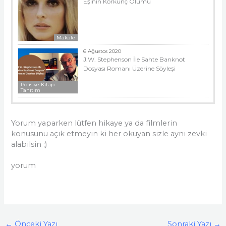
Eşinin Korkunç Ölümü
Makale
6 Ağustos 2020
J.W. Stephenson İle Sahte Banknot
Dosyası Romanı Üzerine Söyleşi
Polisiye Kitap
Tanıtım
Yorum yaparken lütfen hikaye ya da filmlerin
konusunu açık etmeyin ki her okuyan sizle aynı zevki
alabilsin ;)
yorum
←
Önceki Yazı
Sonraki Yazı
→