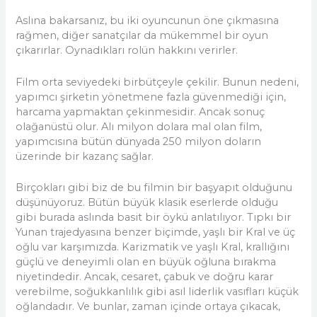
Aslına bakarsanız, bu iki oyuncunun öne çıkmasına
rağmen, diğer sanatçılar da mükemmel bir oyun
çıkarırlar. Oynadıkları rolün hakkını verirler.
Film orta seviyedeki birbütçeyle çekilir. Bunun nedeni,
yapımcı şirketin yönetmene fazla güvenmediği için,
harcama yapmaktan çekinmesidir. Ancak sonuç
olağanüstü olur. Alı milyon dolara mal olan film,
yapımcısına bütün dünyada 250 milyon doların
üzerinde bir kazanç sağlar.
Birçokları gibi biz de bu filmin bir başyapıt olduğunu
düşünüyoruz. Bütün büyük klasik eserlerde olduğu
gibi burada aslında basit bir öykü anlatılıyor. Tıpkı bir
Yunan trajedyasına benzer biçimde, yaşlı bir Kral ve üç
oğlu var karşımızda. Karizmatik ve yaşlı Kral, krallığını
güçlü ve deneyimli olan en büyük oğluna bırakma
niyetindedir. Ancak, cesaret, çabuk ve doğru karar
verebilme, soğukkanlılık gibi asıl liderlik vasıfları küçük
oğlandadır. Ve bunlar, zaman içinde ortaya çıkacak,