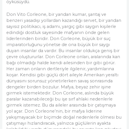
öyküsüydü.
Don Vito Corleone, bir yandan kumar, şantaj ve
benzeri yasadışı yollardan kazandığı servet, bir yandan
sayısız politikacı, iş adamı, yargıç gibi saygın kişilerle
edindiği dostluk sayesinde mafyanın önde gelen
liderlerinden biridir. Don Corleone, büyük bir suç
imparatorluğunu yönetse de ona büyük bir saygı
duyan insanlar da vardır. Bu insanlar oldukça geniş bir
çevre oluştururlar. Don Corleone onları, aralarında kan
bağı olmadığı halde kendi ailesinden bir gibi görür.
Her zaman onların dertleriyle ilgilenir, yardımlarına
koşar. Kendisi gibi güçlü dört aileyle Amerikan yeraltı
dünyasını sorunsuz yönetirlerken savaş sonrasında
dengeler birden bozulur. Mafya, beyaz zehir işine
girmek istemektedir. Don Corleone, aslında büyük
paralar kazanabileceği bu işe sırf ahlaki nedenlerle
girmek istemez. Bu da aileler arasında bir çatışmaya
yol açar. Don Corleone’nin, bir mafya liderine
yakışmayacak bir biçimde doğal nedenlerle ölmesi bu
çatışmayı hızlandıracak, yalnızca güçlülerin ayakta