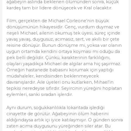
ağabeyin aslında beklenen ölümünden sonra, küçük
kardeş tam bir lidere dönüşecek ve Kral olacaktır.
Film, gerçekten de Michael Corleone’nin büyük
dönüşümünün hikayesidir. Genç, vurdum duymaz ve
neşeli Michael, ailenin okumuş tek üyesi, süreç içinde
yavaş yavaş, duygusuz, acımasız, sert, ve akıllı bir çete
reisine dönüşür. Bunun dönüşme mi, yoksa var olanın
uygun ortamda kendini ortaya koyması mı oduğu da
pek belli değildir. Çünkü, karakterinin farklılığını,
olayları yaşadıkça Michael de algılar ama hiç şaşırmaz.
Örneğin hastanede babasını korumak için yaptığı
müdahaleler, kendisinden beklenmeyecek
davranışlardır. Aile üyeleri onu kutlarken, Mihael’in
tepkisi neredeyse sıfırdır. Seyircinin yüreğini hoplatan
eylemleri, sanki sıradan işlerdir.
Aynı durum, soğukkanlılıkla lokantada işlediği
cinayette de görülür. Ağabeyinin ölüm haberini
aldığındaysa artık içi iyice katılaşmışır. O günden sonra
zaten acıma duygusunu yüreğinden siler atar. Bu