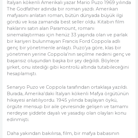
İtalyan kökenli Amerikalı yazar Mario Puzo 1969 yılında
The Godfather adında bir roman yazdı. Amerikan
mafyasını anlatan roman, bütün dünyada büyük ilgi
gördü ve kısa zamanda best seller oldu. Kitabın film
haklarını satın alan Paramount, romanı
sinemalaştırması için henüz 33 yaşında olan ve parlak
bir kariyeri bulunmayan Francis Ford Coppola adlı
genç bir yönetmenle anlaştı. Puzo’ya göre, klas bir
yönetmen yerine Coppola’nın seçilme nedeni genç ve
başarısız oluşundan başka bir şey değildi. Böylece
şirket, onu istediği gibi kontrolü altında tutabileceğini
hesaplamıştı.
Senaryo Puzo ve Coppola tarafından ortaklaşa yazıldı.
Burada, Amerika’daki İtalyan kökenli Mafya örgütünün
hikayesi anlatılıyordu. 1945 yılında başlayan öykü,
örgüte mensup bir aile çevresinde gelişen ve tamamı
nerdeyse şiddete dayalı ve yasadışı olan olayları konu
edinmişti.
Daha yakından bakılırsa, film, bir mafya babasının