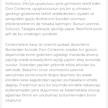
Sollozzo, Vito’ya uyuşturucu işine girmesini teklif eder.
Don Corleone, uyuşturucunun pis bir iş olmasını
gerekçe göstererek teklifi reddederken, siyaset ve
sanayideki güçlü dostlarının bundan olumsuz
etkileneceklerini de hesaba katmıştır. Bunun üzerine,
Solozzo, Tataglia ailesiyle işbirliği yapar, NewYork polis
şefi de bu ortaklığın içindedir.
Corleonelere karşı iki önemli suikast düzenlenir.
Bunlardan birinde Don Corleone, sıradan bir günün
akşamında evine giderken uğradığı manavda alıveriş
yaptığı sırada suikastçilerin açtığı yaylım ateş sonunda
vurulur. Yukardan yapılan çekimle etkisi artırılan bu
sahnede, Baba’nın önce otomobilin üzerine
savrulması sonra önüne doğru düşmesi, bu arada
elindeki kese kağıdından saçılan portakalların etrafa
dağılışı, Fredo’nun aciz bir biçimde elindeki tabancayı
kullanamadan yere düşürmesi ve basamaklara oturup
ağlaması filmin en unutulmaz bölümlerinden birini
oluşturur.