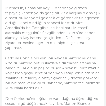
Michael ın, Babasının köyü Corleone’ye gitmesi,
tepeye çıkarken yolda genç bir kızla karşılaşıp ona aşık
olması, bu kez yerel gelenek ve göreneklerin egemen
olduğu ikinci bir düğün sahnesi izlettirir bize.
Amerika’da ise, Tataglia ailesi harıl harıl Michael’i
aramakla meşguldür. Sevgilisinden uzun süre haber
alamayan Kay ise endişe içindedir. Defalarca aileyi
ziyaret etmesine rağmen ona hiçbir açıklama
yapılmaz.
Carlo ile Connie’nin yeni bir kavgası Santino’yu gene
kızdırır. Santino bütün ikazlara aldırmadan arabasına
biner ve Carlo’nun peşine düşer. Ancak bu bir tuzaktır,
köprüden geçiş ücretini öderken Tataglia’nın adamları
makinalı tüfekleriyle ortaya çıkarlar. Şiddetin görkemli
bir biçimde verildiği bu sahnede, Santino feci biçimde
kurşunlara hedef olur.
Don Corleone’nin oğlunun vurulduğunu öğrendiği ve
cesedini gördüğü andaki tavırları, Marlon Brando