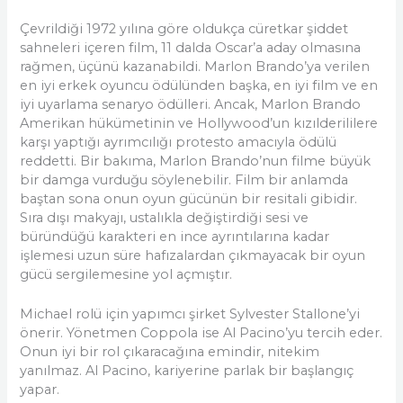
Çevrildiği 1972 yılına göre oldukça cüretkar şiddet
sahneleri içeren film, 11 dalda Oscar’a aday olmasına
rağmen, üçünü kazanabildi. Marlon Brando’ya verilen
en iyi erkek oyuncu ödülünden başka, en iyi film ve en
iyi uyarlama senaryo ödülleri. Ancak, Marlon Brando
Amerikan hükümetinin ve Hollywood’un kızılderililere
karşı yaptığı ayrımcılığı protesto amacıyla ödülü
reddetti. Bir bakıma, Marlon Brando’nun filme büyük
bir damga vurduğu söylenebilir. Film bir anlamda
baştan sona onun oyun gücünün bir resitali gibidir.
Sıra dışı makyajı, ustalıkla değiştirdiği sesi ve
büründüğü karakteri en ince ayrıntılarına kadar
işlemesi uzun süre hafızalardan çıkmayacak bir oyun
gücü sergilemesine yol açmıştır.
Michael rolü için yapımcı şirket Sylvester Stallone’yi
önerir. Yönetmen Coppola ise Al Pacino’yu tercih eder.
Onun iyi bir rol çıkaracağına emindir, nitekim
yanılmaz. Al Pacino, kariyerine parlak bir başlangıç
yapar.