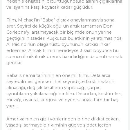
nedenle eniştesini öldürttüğünde,ablasının çığlıklarına
ve isyanına karşı koyacak kadar güçlüdür.
Film, Michael’ın “Baba” olarak onaylanmasıyla sona
erer. Seyirci de küçük oğul’un artık tamamen Don
Corleone’yi aratmayacak bir biçimde onun yerine
geçtiğini hisseder. Kuşkusuz bu etkinin yaratılmasında
Al Pacino’nun olağanüstü oyununun katkısı inkar
edilemez. Ancak filmin neredeyse 3 saat boyunca bu
sonucu ilmik ilmik örerek hazırladığını da unutmamak
gerekir.
Baba, sinema tarihinin en önemli filmi. Defalarca
seyredilmesi gereken, her seyredişte farklı hazların
alınacağı, değişik keşiflerin yapılacağı, çarpıcı
ayrıntıların yakalanacağı bir film. Dekorları, kostümleri,
müziği, öyküsü, kurgusu ve oyuncularıyla tam bir baş
yapıt.
Amerika’nın en gizli yönlerinden birine dikkat çeken,
yasadışı sermaye birikiminin güç ve şiddet içeren