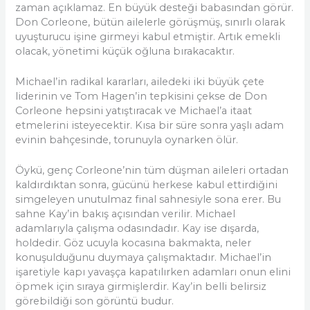
zaman açıklamaz. En büyük desteği babasından görür.
Don Corleone, bütün ailelerle görüşmüş, sınırlı olarak
uyuşturucu işine girmeyi kabul etmiştir. Artık emekli
olacak, yönetimi küçük oğluna bırakacaktır.
Michael’in radikal kararları, ailedeki iki büyük çete
liderinin ve Tom Hagen’in tepkisini çekse de Don
Corleone hepsini yatıştıracak ve Michael’a itaat
etmelerini isteyecektir. Kısa bir süre sonra yaşlı adam
evinin bahçesinde, torunuyla oynarken ölür.
Öykü, genç Corleone’nin tüm düşman aileleri ortadan
kaldırdıktan sonra, gücünü herkese kabul ettirdiğini
simgeleyen unutulmaz final sahnesiyle sona erer. Bu
sahne Kay’in bakış açısından verilir. Michael
adamlarıyla çalışma odasındadır. Kay ise dışarda,
holdedir. Göz ucuyla kocasına bakmakta, neler
konuşulduğunu duymaya çalışmaktadır. Michael’in
işaretiyle kapı yavaşça kapatılırken adamları onun elini
öpmek için sıraya girmişlerdir. Kay’in belli belirsiz
görebildiği son görüntü budur.